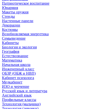
Патриотическое воспитание
Юнармия
Макеты оружия
Стенды
Настенные панели
Декорации
Костюмы
Возобновляемая энергетика
Семьеведение
Кабинеты
Биология и экология
География
Естествознание
Математика
Начальная школа
Инженерный класс
ОБЗР (ОБЖ и НВП)
Кабинет психолога
Медкабинет
ИЗО и черчение
Русский язык и литература
Английский язык
Профильные классы
Технология (мальчики)
Технология (девочки)