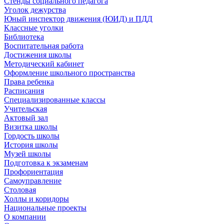
Стенды социального педагога
Уголок дежурства
Юный инспектор движения (ЮИД) и ПДД
Классные уголки
Библиотека
Воспитательная работа
Достижения школы
Методический кабинет
Оформление школьного пространства
Права ребенка
Расписания
Специализированные классы
Учительская
Актовый зал
Визитка школы
Гордость школы
История школы
Музей школы
Подготовка к экзаменам
Профориентация
Самоуправление
Столовая
Холлы и коридоры
Национальные проекты
О компании