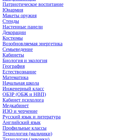
Патриотическое воспитание
Юнармия
Макеты оружия
Стенды
Настенные панели
Декорации
Костюмы
Возобновляемая энергетика
Семьеведение
Кабинеты
Биология и экология
География
Естествознание
Математика
Начальная школа
Инженерный класс
ОБЗР (ОБЖ и НВП)
Кабинет психолога
Медкабинет
ИЗО и черчение
Русский язык и литература
Английский язык
Профильные классы
Технология (мальчики)
Технология (девочки)