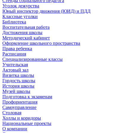
Стенды социального педагога
Уголок дежурства
Юный инспектор движения (ЮИД) и ПДД
Классные уголки
Библиотека
Воспитательная работа
Достижения школы
Методический кабинет
Оформление школьного пространства
Права ребенка
Расписания
Специализированные классы
Учительская
Актовый зал
Визитка школы
Гордость школы
История школы
Музей школы
Подготовка к экзаменам
Профориентация
Самоуправление
Столовая
Холлы и коридоры
Национальные проекты
О компании