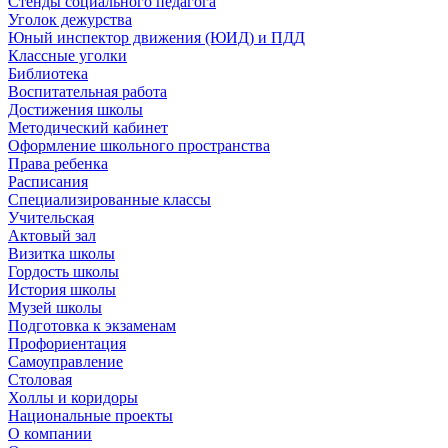
Стенды социального педагога
Уголок дежурства
Юный инспектор движения (ЮИД) и ПДД
Классные уголки
Библиотека
Воспитательная работа
Достижения школы
Методический кабинет
Оформление школьного пространства
Права ребенка
Расписания
Специализированные классы
Учительская
Актовый зал
Визитка школы
Гордость школы
История школы
Музей школы
Подготовка к экзаменам
Профориентация
Самоуправление
Столовая
Холлы и коридоры
Национальные проекты
О компании