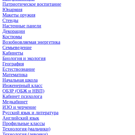
Патриотическое воспитание
Юнармия
Макеты оружия
Стенды
Настенные панели
Декорации
Костюмы
Возобновляемая энергетика
Семьеведение
Кабинеты
Биология и экология
География
Естествознание
Математика
Начальная школа
Инженерный класс
ОБЗР (ОБЖ и НВП)
Кабинет психолога
Медкабинет
ИЗО и черчение
Русский язык и литература
Английский язык
Профильные классы
Технология (мальчики)
Технология (девочки)