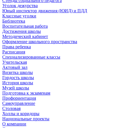
Стенды социального педагога
Уголок дежурства
Юный инспектор движения (ЮИД) и ПДД
Классные уголки
Библиотека
Воспитательная работа
Достижения школы
Методический кабинет
Оформление школьного пространства
Права ребенка
Расписания
Специализированные классы
Учительская
Актовый зал
Визитка школы
Гордость школы
История школы
Музей школы
Подготовка к экзаменам
Профориентация
Самоуправление
Столовая
Холлы и коридоры
Национальные проекты
О компании