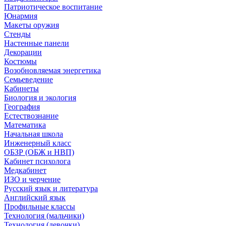
Патриотическое воспитание
Юнармия
Макеты оружия
Стенды
Настенные панели
Декорации
Костюмы
Возобновляемая энергетика
Семьеведение
Кабинеты
Биология и экология
География
Естествознание
Математика
Начальная школа
Инженерный класс
ОБЗР (ОБЖ и НВП)
Кабинет психолога
Медкабинет
ИЗО и черчение
Русский язык и литература
Английский язык
Профильные классы
Технология (мальчики)
Технология (девочки)