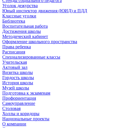
Стенды социального педагога
Уголок дежурства
Юный инспектор движения (ЮИД) и ПДД
Классные уголки
Библиотека
Воспитательная работа
Достижения школы
Методический кабинет
Оформление школьного пространства
Права ребенка
Расписания
Специализированные классы
Учительская
Актовый зал
Визитка школы
Гордость школы
История школы
Музей школы
Подготовка к экзаменам
Профориентация
Самоуправление
Столовая
Холлы и коридоры
Национальные проекты
О компании