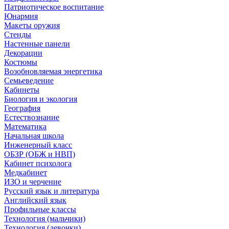
Патриотическое воспитание
Юнармия
Макеты оружия
Стенды
Настенные панели
Декорации
Костюмы
Возобновляемая энергетика
Семьеведение
Кабинеты
Биология и экология
География
Естествознание
Математика
Начальная школа
Инженерный класс
ОБЗР (ОБЖ и НВП)
Кабинет психолога
Медкабинет
ИЗО и черчение
Русский язык и литература
Английский язык
Профильные классы
Технология (мальчики)
Технология (девочки)