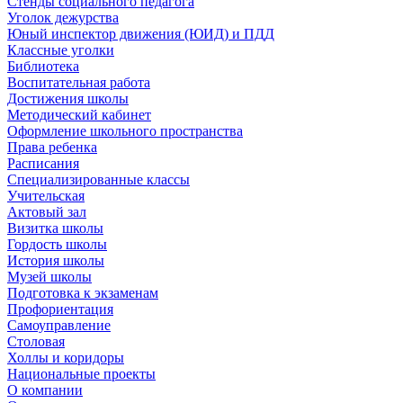
Стенды социального педагога
Уголок дежурства
Юный инспектор движения (ЮИД) и ПДД
Классные уголки
Библиотека
Воспитательная работа
Достижения школы
Методический кабинет
Оформление школьного пространства
Права ребенка
Расписания
Специализированные классы
Учительская
Актовый зал
Визитка школы
Гордость школы
История школы
Музей школы
Подготовка к экзаменам
Профориентация
Самоуправление
Столовая
Холлы и коридоры
Национальные проекты
О компании