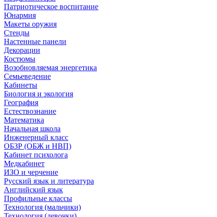
Патриотическое воспитание
Юнармия
Макеты оружия
Стенды
Настенные панели
Декорации
Костюмы
Возобновляемая энергетика
Семьеведение
Кабинеты
Биология и экология
География
Естествознание
Математика
Начальная школа
Инженерный класс
ОБЗР (ОБЖ и НВП)
Кабинет психолога
Медкабинет
ИЗО и черчение
Русский язык и литература
Английский язык
Профильные классы
Технология (мальчики)
Технология (девочки)