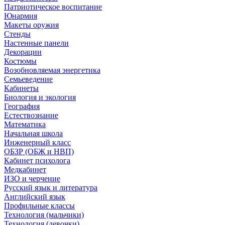
Патриотическое воспитание
Юнармия
Макеты оружия
Стенды
Настенные панели
Декорации
Костюмы
Возобновляемая энергетика
Семьеведение
Кабинеты
Биология и экология
География
Естествознание
Математика
Начальная школа
Инженерный класс
ОБЗР (ОБЖ и НВП)
Кабинет психолога
Медкабинет
ИЗО и черчение
Русский язык и литература
Английский язык
Профильные классы
Технология (мальчики)
Технология (девочки)