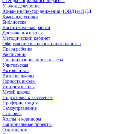
Стенды социального педагога
Уголок дежурства
Юный инспектор движения (ЮИД) и ПДД
Классные уголки
Библиотека
Воспитательная работа
Достижения школы
Методический кабинет
Оформление школьного пространства
Права ребенка
Расписания
Специализированные классы
Учительская
Актовый зал
Визитка школы
Гордость школы
История школы
Музей школы
Подготовка к экзаменам
Профориентация
Самоуправление
Столовая
Холлы и коридоры
Национальные проекты
О компании