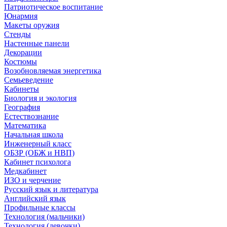
Патриотическое воспитание
Юнармия
Макеты оружия
Стенды
Настенные панели
Декорации
Костюмы
Возобновляемая энергетика
Семьеведение
Кабинеты
Биология и экология
География
Естествознание
Математика
Начальная школа
Инженерный класс
ОБЗР (ОБЖ и НВП)
Кабинет психолога
Медкабинет
ИЗО и черчение
Русский язык и литература
Английский язык
Профильные классы
Технология (мальчики)
Технология (девочки)