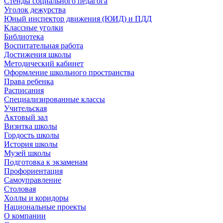
Стенды социального педагога
Уголок дежурства
Юный инспектор движения (ЮИД) и ПДД
Классные уголки
Библиотека
Воспитательная работа
Достижения школы
Методический кабинет
Оформление школьного пространства
Права ребенка
Расписания
Специализированные классы
Учительская
Актовый зал
Визитка школы
Гордость школы
История школы
Музей школы
Подготовка к экзаменам
Профориентация
Самоуправление
Столовая
Холлы и коридоры
Национальные проекты
О компании