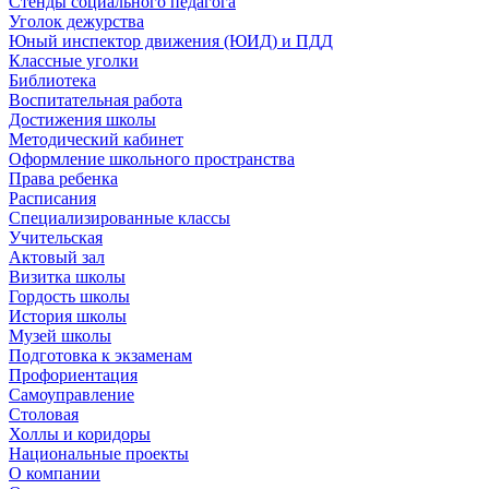
Стенды социального педагога
Уголок дежурства
Юный инспектор движения (ЮИД) и ПДД
Классные уголки
Библиотека
Воспитательная работа
Достижения школы
Методический кабинет
Оформление школьного пространства
Права ребенка
Расписания
Специализированные классы
Учительская
Актовый зал
Визитка школы
Гордость школы
История школы
Музей школы
Подготовка к экзаменам
Профориентация
Самоуправление
Столовая
Холлы и коридоры
Национальные проекты
О компании