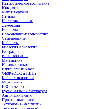
Патриотическое воспитание
Юнармия
Макеты оружия
Стенды
Настенные панели
Декорации
Костюмы
Возобновляемая энергетика
Семьеведение
Кабинеты
Биология и экология
География
Естествознание
Математика
Начальная школа
Инженерный класс
ОБЗР (ОБЖ и НВП)
Кабинет психолога
Медкабинет
ИЗО и черчение
Русский язык и литература
Английский язык
Профильные классы
Технология (мальчики)
Технология (девочки)