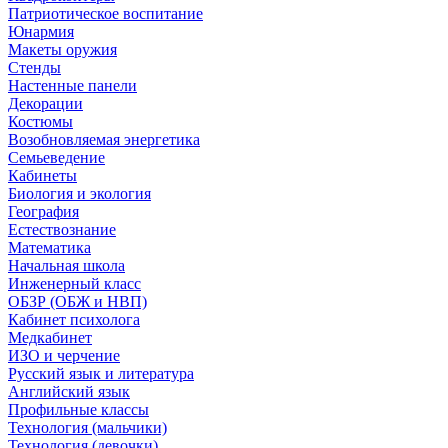
Патриотическое воспитание
Юнармия
Макеты оружия
Стенды
Настенные панели
Декорации
Костюмы
Возобновляемая энергетика
Семьеведение
Кабинеты
Биология и экология
География
Естествознание
Математика
Начальная школа
Инженерный класс
ОБЗР (ОБЖ и НВП)
Кабинет психолога
Медкабинет
ИЗО и черчение
Русский язык и литература
Английский язык
Профильные классы
Технология (мальчики)
Технология (девочки)