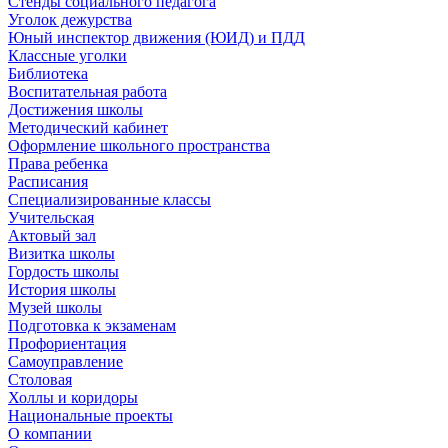
Стенды социального педагога
Уголок дежурства
Юный инспектор движения (ЮИД) и ПДД
Классные уголки
Библиотека
Воспитательная работа
Достижения школы
Методический кабинет
Оформление школьного пространства
Права ребенка
Расписания
Специализированные классы
Учительская
Актовый зал
Визитка школы
Гордость школы
История школы
Музей школы
Подготовка к экзаменам
Профориентация
Самоуправление
Столовая
Холлы и коридоры
Национальные проекты
О компании