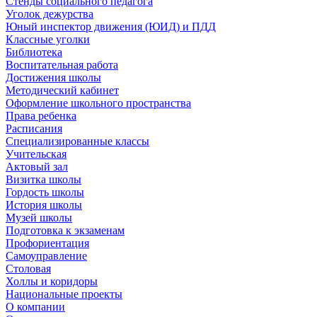
Стенды социального педагога
Уголок дежурства
Юный инспектор движения (ЮИД) и ПДД
Классные уголки
Библиотека
Воспитательная работа
Достижения школы
Методический кабинет
Оформление школьного пространства
Права ребенка
Расписания
Специализированные классы
Учительская
Актовый зал
Визитка школы
Гордость школы
История школы
Музей школы
Подготовка к экзаменам
Профориентация
Самоуправление
Столовая
Холлы и коридоры
Национальные проекты
О компании