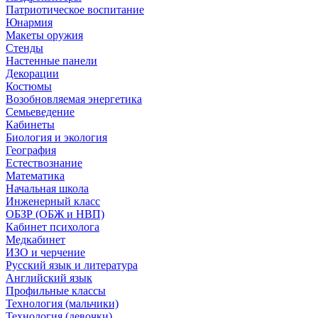
Патриотическое воспитание
Юнармия
Макеты оружия
Стенды
Настенные панели
Декорации
Костюмы
Возобновляемая энергетика
Семьеведение
Кабинеты
Биология и экология
География
Естествознание
Математика
Начальная школа
Инженерный класс
ОБЗР (ОБЖ и НВП)
Кабинет психолога
Медкабинет
ИЗО и черчение
Русский язык и литература
Английский язык
Профильные классы
Технология (мальчики)
Технология (девочки)